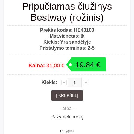
Pripučiamas čiužinys
Bestway (rožinis)
Prekės kodas:
HE43103
Mat.vienetas:
tk
Kiekis:
Yra sandėlyje
Pristatymo terminas:
2-5
19,84 €
Kaina:
31,00 €
Kiekis:
- arba -
Pažymėti prekę
Palyginti