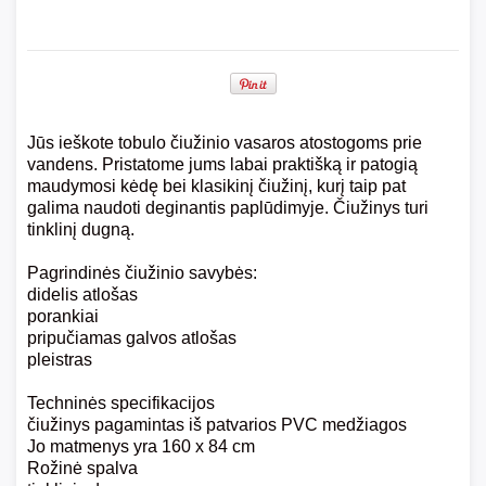
Jūs ieškote tobulo čiužinio vasaros atostogoms prie
vandens. Pristatome jums labai praktišką ir patogią
maudymosi kėdę bei klasikinį čiužinį, kurį taip pat
galima naudoti deginantis paplūdimyje. Čiužinys turi
tinklinį dugną.
Pagrindinės čiužinio savybės:
didelis atlošas
porankiai
pripučiamas galvos atlošas
pleistras
Techninės specifikacijos
čiužinys pagamintas iš patvarios PVC medžiagos
Jo matmenys yra 160 x 84 cm
Rožinė spalva