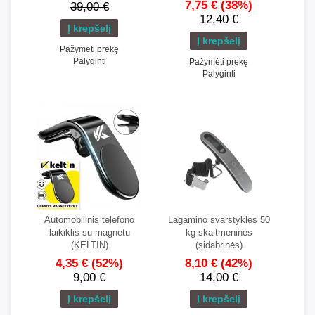
7,75 €
(38%)
39,00 €
12,40 €
Pažymėti prekę
Palyginti
Pažymėti prekę
Palyginti
Automobilinis telefono
Lagamino svarstyklės 50
laikiklis su magnetu
kg skaitmeninės
(KELTIN)
(sidabrinės)
4,35 €
(52%)
8,10 €
(42%)
9,00 €
14,00 €