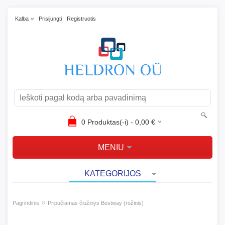
Kalba
Prisijungti
Registruotis
0
Produktas(-i) -
0,00
€
MENIU
KATEGORIJOS
»
Pagrindinis
Pripučiamas čiužinys Bestway (rožinis)