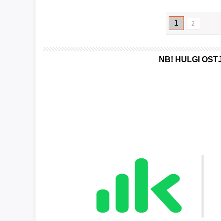
1
2
NB! HULGI OS