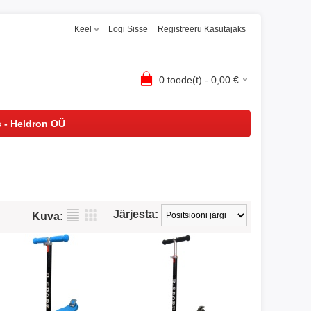
Keel
Logi Sisse
Registreeru Kasutajaks
0
toode(t) -
0,00
€
s - Heldron OÜ
Järjesta:
Kuva: