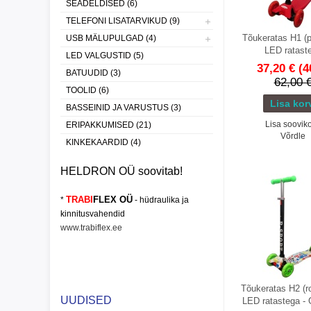
SEADELDISED (6)
TELEFONI LISATARVIKUD (9)
Tõukeratas H1 (p
USB MÄLUPULGAD (4)
LED ratast
LED VALGUSTID (5)
37,20 €
(4
BATUUDID (3)
62,00 
TOOLID (6)
BASSEINID JA VARUSTUS (3)
Lisa sooviko
ERIPAKKUMISED (21)
Võrdle
KINKEKAARDID (4)
HELDRON OÜ soovitab!
TRABI
FLEX OÜ
*
- hüdraulika ja
kinnitusvahendid
www.trabiflex.ee
Tõukeratas H2 (ro
UUDISED
LED ratastega -