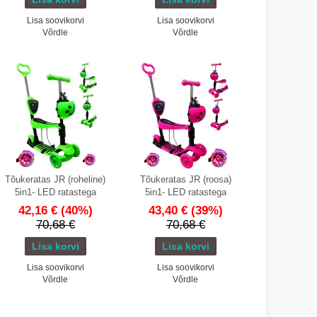
Lisa soovikorvi
Lisa soovikorvi
Võrdle
Võrdle
Tõukeratas JR (roheline)
Tõukeratas JR (roosa)
5in1- LED ratastega
5in1- LED ratastega
42,16 €
(40%)
43,40 €
(39%)
70,68 €
70,68 €
Lisa soovikorvi
Lisa soovikorvi
Võrdle
Võrdle