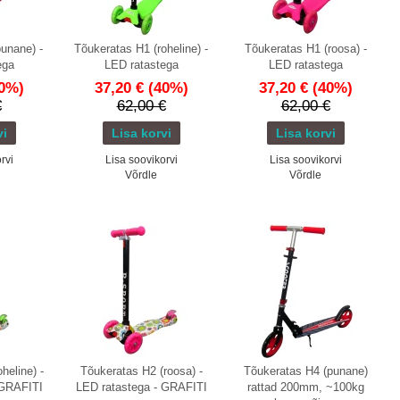
unane) -
Tõukeratas H1 (roheline) -
Tõukeratas H1 (roosa) -
ega
LED ratastega
LED ratastega
0%)
37,20 €
(40%)
37,20 €
(40%)
€
62,00 €
62,00 €
rvi
Lisa soovikorvi
Lisa soovikorvi
Võrdle
Võrdle
heline) -
Tõukeratas H2 (roosa) -
Tõukeratas H4 (punane)
 GRAFITI
LED ratastega - GRAFITI
rattad 200mm, ~100kg