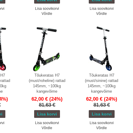
rvi
Lisa soovikorvi
Lisa soovikorvi
Võrdle
Võrdle
 H7
Tõukeratas H7
Tõukeratas H7
rattad
(must/roheline) rattad
(must/sinine) rattad
0kg
145mm, ~100kg
145mm, ~100kg
me
kangevõime
kangevõime
4%)
62,00 €
(24%)
62,00 €
(24%)
€
81,63 €
81,63 €
rvi
Lisa soovikorvi
Lisa soovikorvi
Võrdle
Võrdle