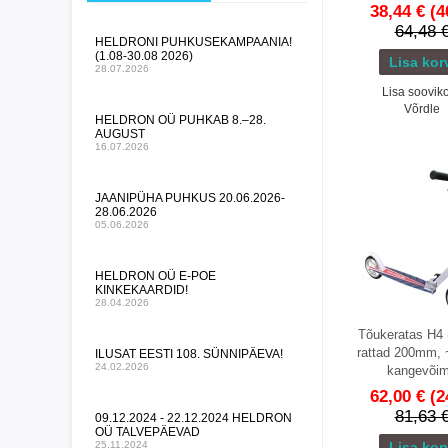
38,44 €
(4
64,48 
HELDRONI PUHKUSEKAMPAANIA!
(1.08-30.08 2026)
28.07.2026
Lisa sooviko
Võrdle
HELDRON OÜ PUHKAB 8.–28.
AUGUST
16.07.2026
JAANIPÜHA PUHKUS 20.06.2026-
28.06.2026
05.06.2026
HELDRON OÜ E-POE
KINKEKAARDID!
28.04.2026
Tõukeratas H4 
rattad 200mm,
ILUSAT EESTI 108. SÜNNIPÄEVA!
24.02.2026
kangevõi
62,00 €
(2
81,63 
09.12.2024 - 22.12.2024 HELDRON
OÜ TALVEPÄEVAD
25.11.2024