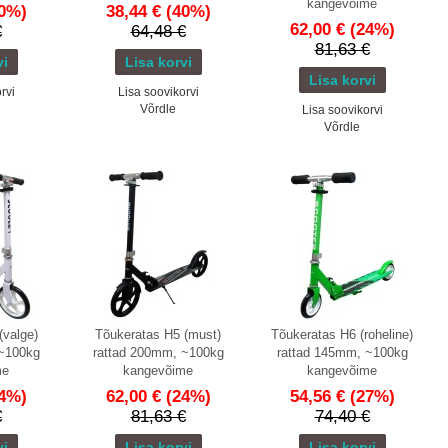
kangevõime
0%)
38,44 €
(40%)
62,00 €
(24%)
€
64,48 €
81,63 €
rvi
Lisa soovikorvi
Võrdle
Lisa soovikorvi
Võrdle
(valge)
Tõukeratas H5 (must)
Tõukeratas H6 (roheline)
 ~100kg
rattad 200mm, ~100kg
rattad 145mm, ~100kg
me
kangevõime
kangevõime
4%)
62,00 €
(24%)
54,56 €
(27%)
€
81,63 €
74,40 €