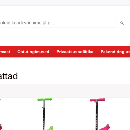
rmast
Ostutingimused
Privaatsuspoliitika
Pakendiringlu
ttad