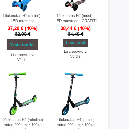
Tõukeratas H1 (sinine) -
Tõukeratas H2 (must) -
LED ratastega
LED ratastega - GRAFITI
37,20 €
(40%)
38,44 €
(40%)
62,00 €
64,48 €
Vaata toodet
Lisa soovikorvi
Lisa soovikorvi
Võrdle
Võrdle
Tõukeratas H4 (roheline)
Tõukeratas H4 (sinine)
rattad 200mm, ~100kg
rattad 200mm, ~100kg