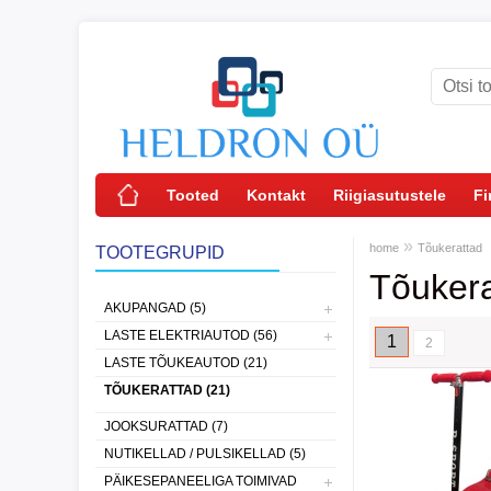
Tooted
Kontakt
Riigiasutustele
Fi
»
home
Tõukerattad
TOOTEGRUPID
Tõukera
AKUPANGAD (5)
LASTE ELEKTRIAUTOD (56)
1
2
LASTE TÕUKEAUTOD (21)
TÕUKERATTAD (21)
JOOKSURATTAD (7)
NUTIKELLAD / PULSIKELLAD (5)
PÄIKESEPANEELIGA TOIMIVAD