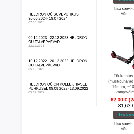
Lisa sooviko
Võrdle
HELDRON OÜ SUVEPUHKUS
30.06.2024- 18.07.2024
07.06.2024
09.12.2023 - 22.12.2023 HELDRON
OÜ TALVEPÄEVAD
22.11.2023
10.12.2022 - 20.12.2022 HELDRON
OÜ TALVEPÄEVAD
05.12.2022
Tõukeratas
(must/punane) 
HELDRON OÜ ON KOLLEKTIIVSELT
145mm, ~10
PUHKUSEL 08.09.2022- 13.09.2022
kangevõi
05.09.2022
62,00 €
(2
81,63 
Lisa sooviko
Võrdle