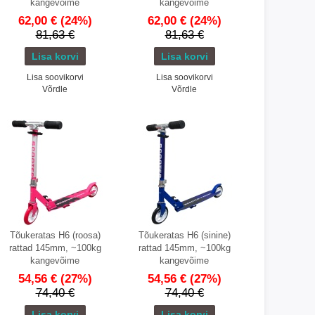
kangevõime
kangevõime
62,00 €
(24%)
62,00 €
(24%)
81,63 €
81,63 €
Lisa soovikorvi
Lisa soovikorvi
Võrdle
Võrdle
Tõukeratas H6 (roosa)
Tõukeratas H6 (sinine)
rattad 145mm, ~100kg
rattad 145mm, ~100kg
kangevõime
kangevõime
54,56 €
(27%)
54,56 €
(27%)
74,40 €
74,40 €