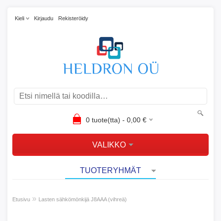
Kieli
Kirjaudu
Rekisteröidy
0
tuote(tta) -
0,00
€
VALIKKO
TUOTERYHMÄT
»
Etusivu
Lasten sähkömönkijä J8AAA (vihreä)