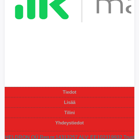
Tiedot
Lisää
Tilini
Yhdeystiedot
HELDRON OÜ Reg.nr.14313257 ALV: EE102319932 Trust