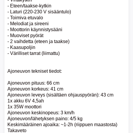
- Eteen/taakse-kytkin
- Laturi (220-230 V sisääntulo)
- Toimiva etuvalo
- Melodiat ja sireeni
- Moottorin käynnistysääni
- Muoviset pyörät
- 2 vaihdetta (eteen ja taakse)
- Kaasupoljin
- Värilliset tarrat (liimattu)
Ajoneuvon tekniset tiedot:
Ajoneuvon pituus: 66 cm
Ajoneuvon korkeus: 41 cm
Ajoneuvon leveys (sisältäen ohjauspyörän): 43 cm
1x akku 6V 4,5ah
1x 35W moottori
Ajoneuvon keskinopeus: 3 km/h
Ajoneuvon/lähetyksen paino: 4/5 kg
Keskimääräinen ajoaika: ~1-2h (riippuen maastosta)
Takaveto