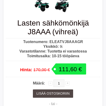
Lasten sähkömönkijä
J8AAA (vihreä)
Tuotenumero:
ELEATVJ8AAAGR
Yksikkö:
tk
Varastotilanne:
Tuotetta ei varastossa
Toimitusaika:
10-15 tööpäeva
111,60 €
Hinta:
170,00 €
Määrä:
- tai -